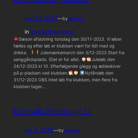
nov 22, 2023
—
admin
by
in
Ikke kategoriseret
Sæson afslutning torsdag den 30/11-2023. Vi løber
fælles og efter løb er klubben vært for lidt mad og
drikke.
Julemærkemarch den 3/12-2023 Start fra
sanggårdsplads. (Det er for alle).
Juleløb den
24/12-2023 kl 10. Efterfølgende gløgg og æbleskiver
på p-pladsen ved klubben.
Nytårsløb den
31/12-2023 OBS Intet løb fra klubben, men flere fra
klubben tager…
Danmarks Motionsuge 41
okt 3, 2023
—
admin
by