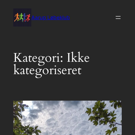
Spring
til
Aarup Løbeklub
indhold
Kategori:
Ikke
kategoriseret