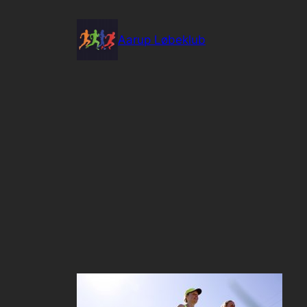
Spring
til
Aarup Løbeklub
indhold