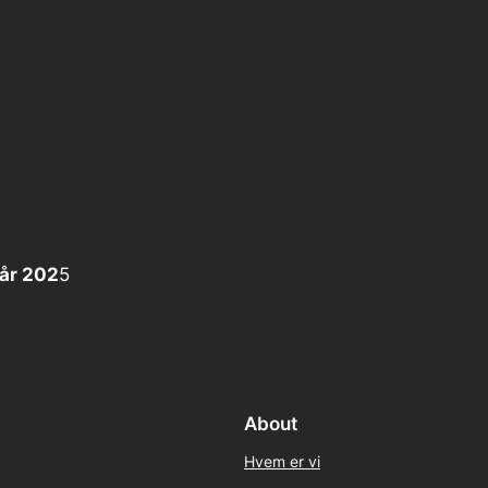
år 202
5
About
Hvem er vi