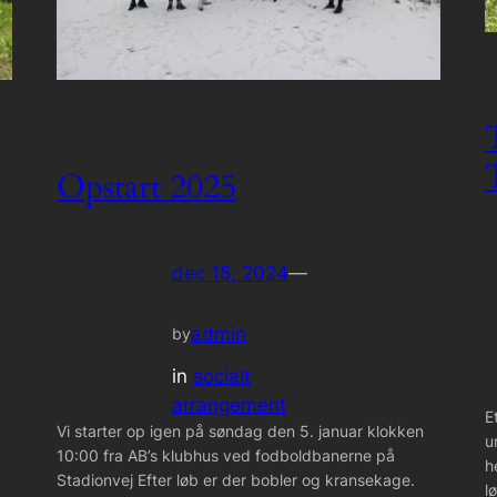
Opstart 2025
dec 15, 2024
—
admin
by
in
socialt
arrangement
E
Vi starter op igen på søndag den 5. januar klokken
:
u
10:00 fra AB’s klubhus ved fodboldbanerne på
h
Stadionvej Efter løb er der bobler og kransekage.
l