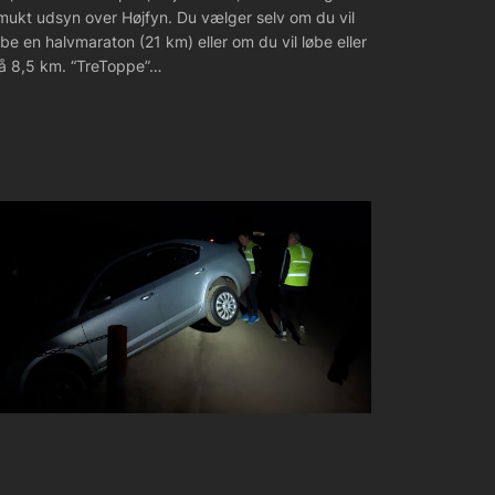
mukt udsyn over Højfyn. Du vælger selv om du vil
øbe en halvmaraton (21 km) eller om du vil løbe eller
å 8,5 km. “TreToppe”…