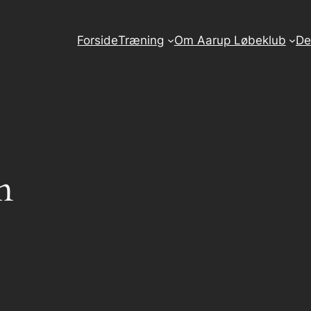
Forside
Træning
Om Aarup Løbeklub
De
n