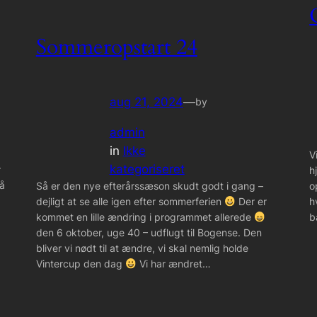
Sommeropstart 24
aug 21, 2024
—
by
admin
in
Ikke
V
kategoriseret
r
h
på
o
Så er den nye efterårssæson skudt godt i gang –
h
dejligt at se alle igen efter sommerferien
Der er
b
kommet en lille ændring i programmet allerede
den 6 oktober, uge 40 – udflugt til Bogense. Den
bliver vi nødt til at ændre, vi skal nemlig holde
Vintercup den dag
Vi har ændret…