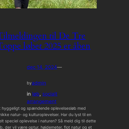
Tilmeldingen til De Tre
Toppe løbet 2025 er åben
dec 14, 2024
—
admin
by
in
løb
, 
socialt
arrangement
t hyggeligt og spændende oplevelsesløb med
nikke natur- og kulturoplevelser. Har du lyst til en
elt speciel oplevelse i naturen? Så meld dig til dette
øb, der vil være optur, højdemeter, flot natur og et