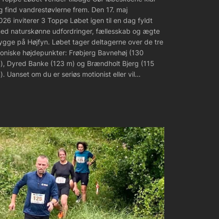
g find vandrestøvlerne frem. Den 17. maj
026 inviterer 3 Toppe Løbet igen til en dag fyldt
ed naturskønne udfordringer, fællesskab og ægte
ygge på Højfyn. Løbet tager deltagerne over de tre
koniske højdepunkter: Frøbjerg Bavnehøj (130
), Dyred Banke (123 m) og Brændholt Bjerg (115
). Uanset om du er seriøs motionist eller vil…