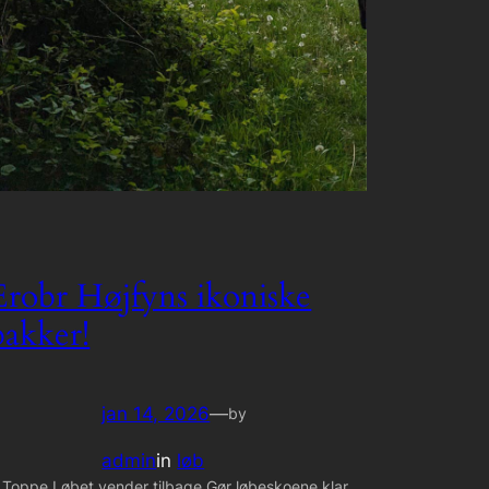
Erobr Højfyns ikoniske
bakker!
jan 14, 2026
—
by
admin
in
løb
 Toppe Løbet vender tilbage Gør løbeskoene klar