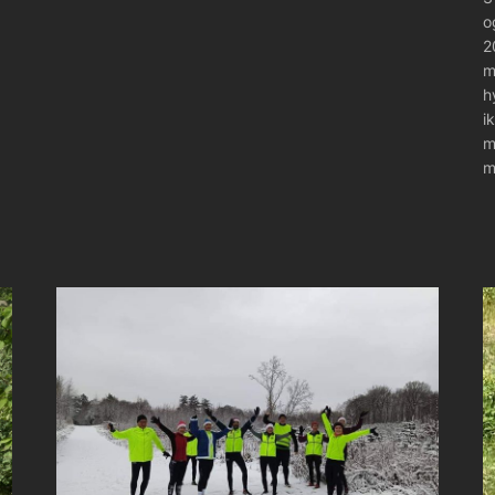
o
2
m
h
i
m
m