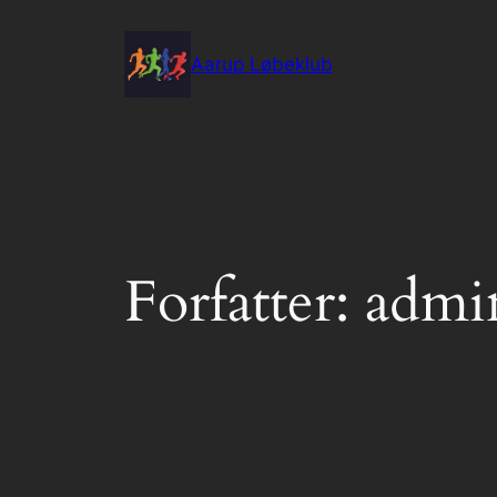
Spring
til
Aarup Løbeklub
indhold
Forfatter:
admi