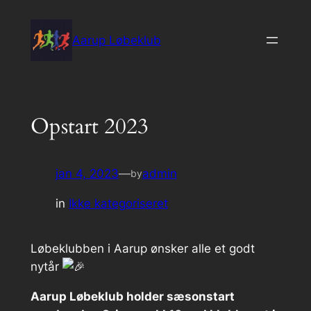
Spring
til
Aarup Løbeklub
indhold
Opstart 2023
jan 4, 2023
—
admin
by
in
Ikke kategoriseret
Løbeklubben i Aarup ønsker alle et godt
nytår
Aarup Løbeklub holder sæsonstart