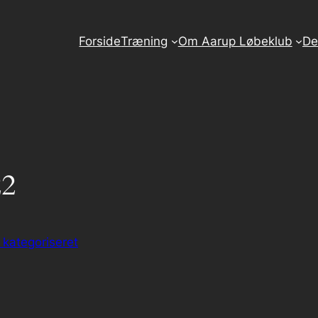
Forside
Træning
Om Aarup Løbeklub
De
22
 kategoriseret