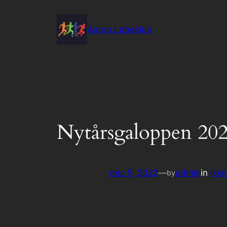
Spring
til
Aarup Løbeklub
indhold
Nytårsgaloppen 20
dec 5, 2022
—
admin
in
Ikke
by