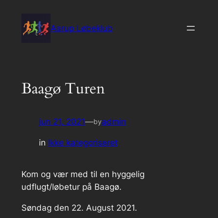
Spring
til
Aarup Løbeklub
indhold
Baagø Turen
jun 21, 2021
—
admin
by
in
Ikke kategoriseret
Kom og vær med til en hyggelig
udflugt/løbetur på Baagø.
Søndag den 22. August 2021.