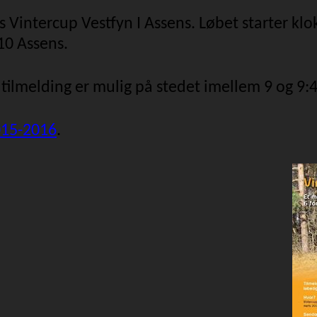
 Vintercup Vestfyn I Assens. Løbet starter kl
10 Assens.
tilmelding er mulig på stedet imellem 9 og 9:4
015-2016
.