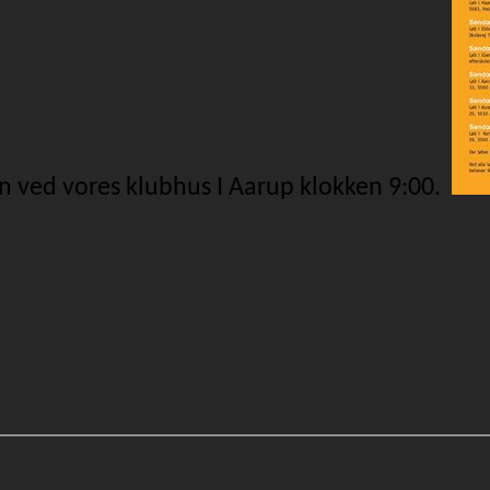
en ved vores klubhus I Aarup klokken 9:00.