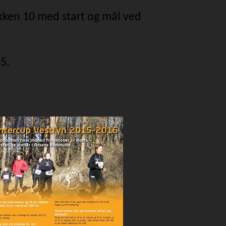
okken 10 med start og mål ved
5.