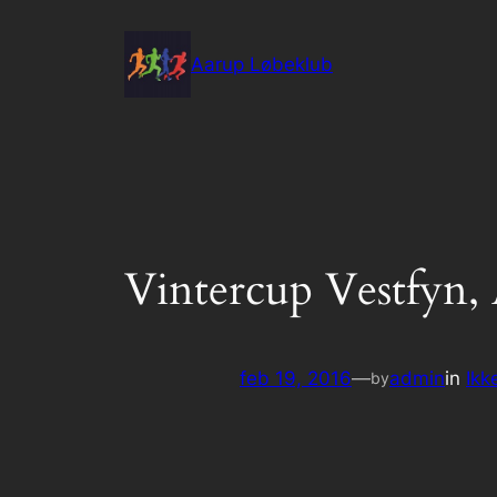
Spring
til
Aarup Løbeklub
indhold
Vintercup Vestfyn, 
feb 19, 2016
—
admin
in
Ikk
by