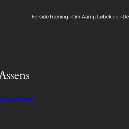
Forside
Træning
Om Aarup Løbeklub
De
Assens
e kategoriseret