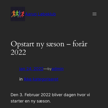
Spring
til
Aarup Løbeklub
indhold
Opstart ny sæson – forår
2022
jan 24, 2022
—
admin
by
in
Ikke kategoriseret
Den 3. Februar 2022 bliver dagen hvor vi
starter en ny sæson.