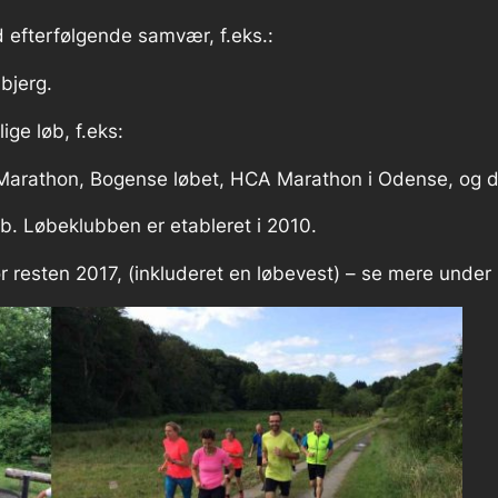
 efterfølgende samvær, f.eks.:
nbjerg.
ige løb, f.eks:
½ Marathon, Bogense løbet, HCA Marathon i Odense, og di
b. Løbeklubben er etableret i 2010.
r resten 2017, (inkluderet en løbevest) – se mere unde