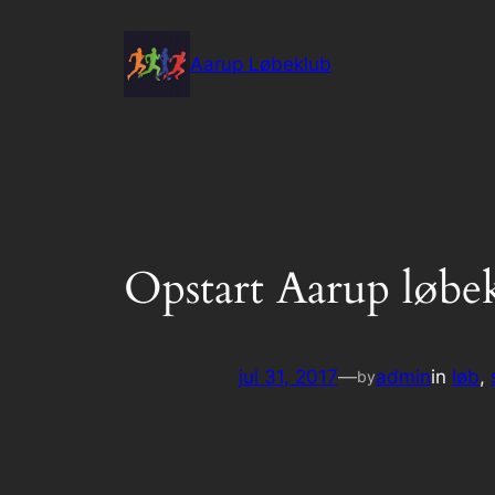
Spring
til
Aarup Løbeklub
indhold
Opstart Aarup løbe
jul 31, 2017
—
admin
in
løb
, 
by