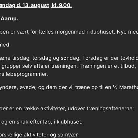
øndag d. 13. august, kl. 9.00.
 Aarup.
lubben er vært for fælles morgenmad i klubhuset. Nye 
med.
ræne tirsdag, torsdag og søndag. Torsdag er der tovhol
e grupper selv aftaler træningen. Træningen er et tilbud
ens løbeprogrammer.
yndere, øvede, og dem der vil træne op til en ½ Marat
der er en række aktiviteter, udover træningsaftenerne:
og en snak efter løb, i klubhuset.
rskellige aktiviteter og samvær.