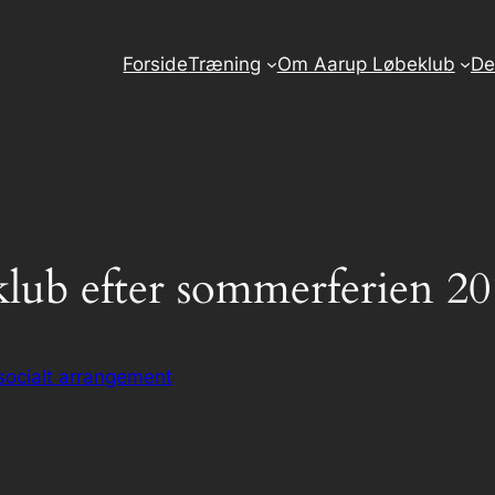
Forside
Træning
Om Aarup Løbeklub
De
klub efter sommerferien 2
socialt arrangement