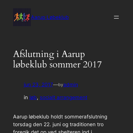
Spring
til
Aarup Løbeklub
indhold
Afslutning i Aarup
løbeklub sommer 2017
jun 23, 2017
—
admin
by
in
løb
, 
socialt arrangement
Aarup løbeklub holdt sommerafslutning
torsdag den 22. juni og traditionen tro
foregik det op ved shelteren ind i