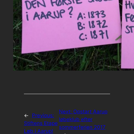
Next:
Opstart Aarup
←
Previous:
løbeklub efter
Stiftens Etape
sommerferien 2017
Løb i Aarup!