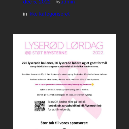
dec 5, 2022
—
admin
by
in
Ikke kategoriseret