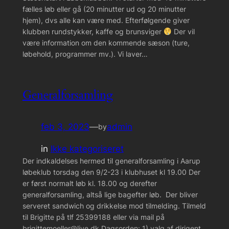
fælles løb eller gå (20 minutter ud og 20 minutter
hjem), dvs alle kan være med. Efterfølgende giver
klubben rundstykker, kaffe og brunsviger
Der vil
være information om den kommende sæson (ture,
løbehold, programmer mv.). Vi laver…
Generalforsamling
feb 3, 2023
—
admin
by
in
Ikke kategoriseret
Der indkaldelses hermed til generalforsamling i Aarup
løbeklub torsdag den 9/2-23 i klubhuset kl 19.00 Der
er først normalt løb kl. 18.00 og derefter
generalforsamling, altså lige bagefter løb. Der bliver
serveret sandwich og drikkelse mod tilmelding. Tilmeld
til Brigitte på tlf 25399188 eller via mail på
brigittemoeller@live.dk Dagsorden: 1) valg af dirigent