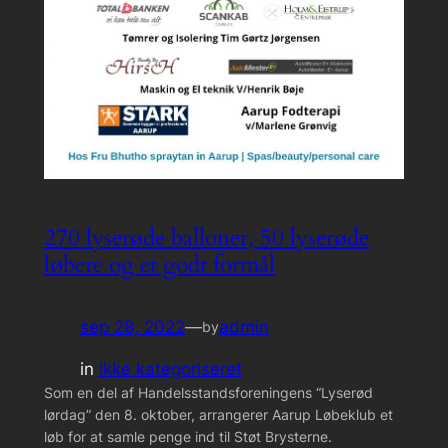
270 lyserøde balloner, 50 lyserøde
løbere og et godt formål
sep 28, 2022
—
admin
by
in
Ikke kategoriseret
Som en del af Handelsstandsforeningens “Lyserød
lørdag” den 8. oktober, arrangerer Aarup Løbeklub et
løb for at samle penge ind til Støt Brysterne.