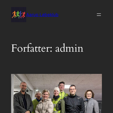
Spring
til
Aarup Løbeklub
indhold
Forfatter:
admin