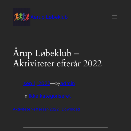
Spring
til
Aarup Løbeklub
indhold
Årup Løbeklub –
Aktiviteter efterår 2022
sep 1, 2022
—
admin
by
in
Ikke kategoriseret
Aktiviteter-efteraar-2022
Download