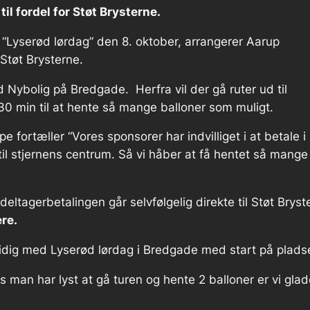
il fordel for Støt Brysterne.
“Lyserød lørdag” den 8. oktober, arrangerer Aarup
 Støt Brysterne.
 Nybolig på Bredgade. Herfra vil der gå ruter ud til
 30 min til at hente så mange balloner som muligt.
pe fortæller
“Vores sponsorer har indvilliget i at betale i
e til stjernens centrum. Så vi håber at få hentet så mange
deltagerbetalingen går selvfølgelig direkte til Støt Brys
re.
idig med Lyserød lørdag i Bredgade med start på pladsen
s man har lyst at gå turen og hente 2 balloner er vi glade