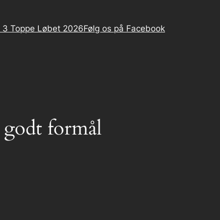
 3 Toppe Løbet 2026
Følg os på Facebook
t godt formål