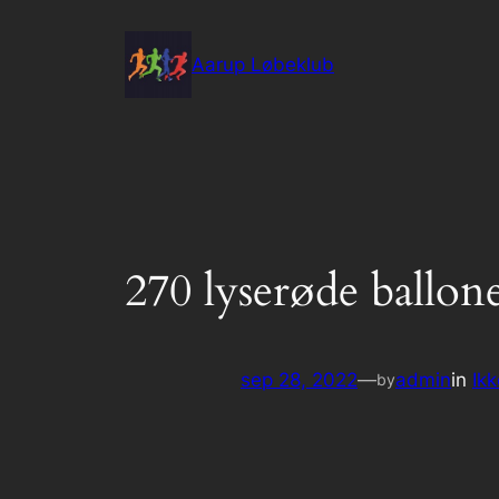
Spring
til
Aarup Løbeklub
indhold
270 lyserøde ballone
sep 28, 2022
—
admin
in
Ikk
by