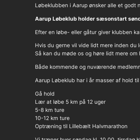
Løbeklubben i Aarup ønsker alle et godt 
Aarup Løbeklub holder sæsonstart sønda
Efter en løbe- eller gåtur giver klubben kaf
Hvis du gerne vil vide lidt mere inden du
Så kan du møde os og høre lidt mere om 
Både kommende og nuværende medlemme
Aarup Løbeklub har i år masser af hold til 
Gå hold
Lær at løbe 5 km på 12 uger
5-8 km ture
10-12 km ture
Optræning til Lillebælt Halvmarathon
Vi træner hver søndag kl. 10.00, tirsdag k