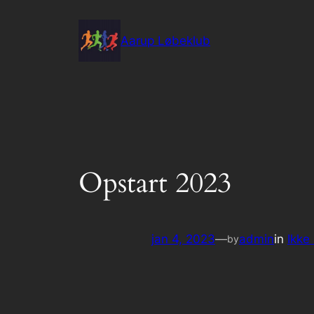
Spring
til
Aarup Løbeklub
indhold
Opstart 2023
jan 4, 2023
—
admin
in
Ikke
by