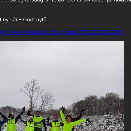
 nye år – Godt nytår
ttps://www.facebook.com/groups/378025805622743