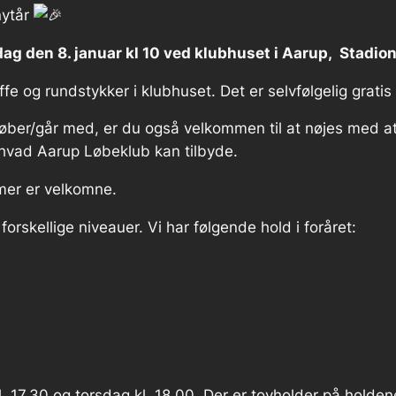
nytår
g den 8. januar kl 10 ved klubhuset i Aarup, Stadion
fe og rundstykker i klubhuset. Det er selvfølgelig gratis 
 løber/går med, er du også velkommen til at nøjes med at
hvad Aarup Løbeklub kan tilbyde.
r er velkomne.
forskellige niveauer. Vi har følgende hold i foråret:
l. 17.30 og torsdag kl. 18.00. Der er tovholder på holde