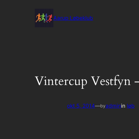
Spring
til
Aarup Løbeklub
indhold
Vintercup Vestfyn 
okt 5, 2014
—
admin
in
løb
by