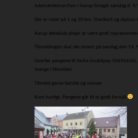
Julemærkemarchen i Aarup foregår søndag d. 4/12
Der er ruter på 5 og 10 km.
Startkort og diplom 
Aarup løbeklub plejer at være godt repræsenteret 
Tilmeldingen skal ske senest på søndag den 13. 
Overfør pengene til Anita (mobilpay 50695616),
mange I tilmelder.
Tilmeld gerne familie og venner.
Kom hurtigt. Pengene går til et godt formål