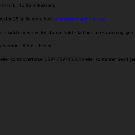
-16 kl. 10 fra Industrien.
koster 25 kr. Se mere her:
julemærkemarch-i-aarup
– sidste år var vi det største hold – lad os slå rekorden og igen
November til Anita Erslev.
 eller kontooverførsel 3597 3597155018 eller kontanter. Send ge