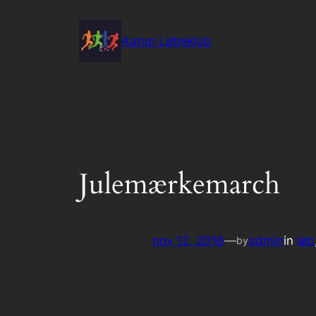
Spring
til
Aarup Løbeklub
indhold
Julemærkemarch
nov 12, 2016
—
admin
in
løb
by