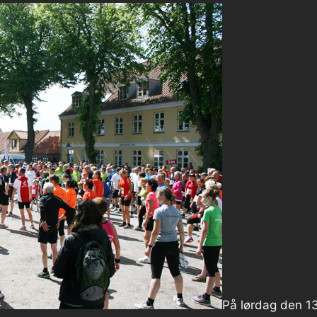
På lørdag den 13