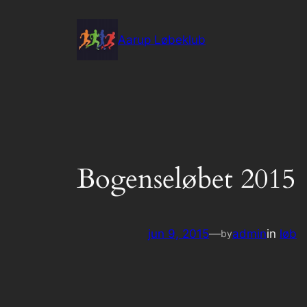
Spring
til
Aarup Løbeklub
indhold
Bogenseløbet 2015
jun 9, 2015
—
admin
in
løb
by