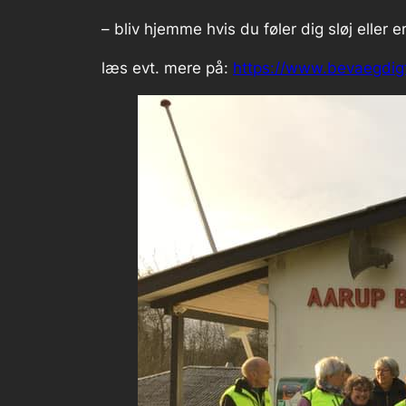
– bliv hjemme hvis du føler dig sløj eller e
læs evt. mere på:
https://www.bevaegdigfo