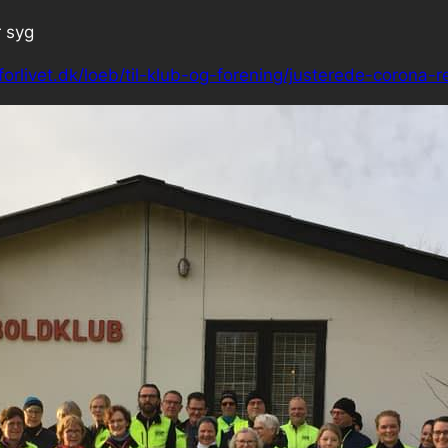
r syg
rlivet.dk/loeb/til-klub-og-forening/justerede-corona-re