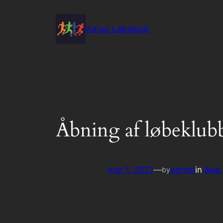
Spring
til
Aarup Løbeklub
indhold
Åbning af løbeklubb
mar 1, 2021
—
admin
in
Ikke
by