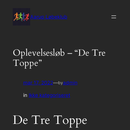
Spring
til
Aarup Løbeklub
indhold
Oplevelsesløb – “De Tre
Toppe”
mar 17, 2022
—
admin
by
in
Ikke kategoriseret
De Tre Toppe