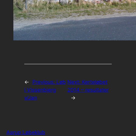
←
Previous:
Løb
Next:
Kerteløbet
i Vissenbjerg
2014 – resultater
v/Jan
→
Aarup Løbeklub