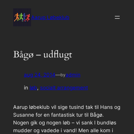
Spring
til
Aarup Løbeklub
indhold
Bågø – udflugt
aug 24, 2014
—
admin
by
in
løb
, 
socialt arrangement
Aarup løbeklub vil sige tusind tak til Hans og
Susanne for en fantastisk tur til Bågø.
Nogen gik og nogen løb – vi sank I bundløs
mudder og vadede i vand! Men alle kom i