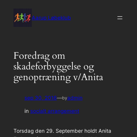
Spring
til
Aarup Løbeklub
indhold
Foredrag om
skadeforbyggelse og
genoptræning v/Anita
sep 30, 2016
—
admin
by
in
socialt arrangement
Torsdag den 29. September holdt Anita